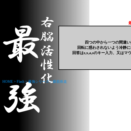
四つの中から一つの間違い
回転に惑わされないよう冷静に
回答はz,x,a,sのキー入力、又は
HOME
>
Flash
>
最強シリーズ
>
眼筋疾走