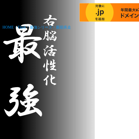
HOME
>
Flash
>
最強シリーズ
>
眼筋疾走